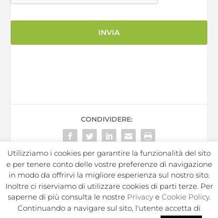
CONDIVIDERE:
Utilizziamo i cookies per garantire la funzionalità del sito
e per tenere conto delle vostre preferenze di navigazione
in modo da offrirvi la migliore esperienza sul nostro sito.
Inoltre ci riserviamo di utilizzare cookies di parti terze. Per
In Sport s.r.l. Societa Sportiva Dilettantistica | C.F./P.I.
saperne di più consulta le nostre
Privacy
e
Cookie Policy
.
02050250964 |
|
|
Privacy Policy
Privacy Contatti
Cookie
Continuando a navigare sul sito, l'utente accetta di
|
|
|
|
Policy
Note legali
Regolamento
Politica ambientale