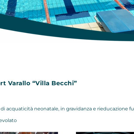
t Varallo “Villa Becchi”
 di acquaticità neonatale, in gravidanza e r
ieducazione fu
evolato