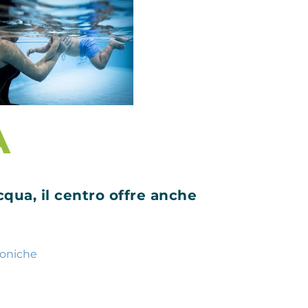
A
cqua, il centro offre anche
toniche