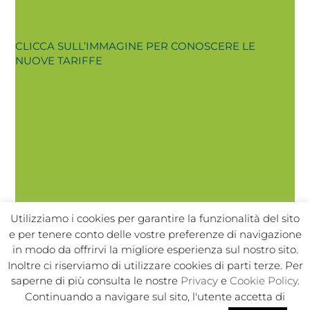
CLICCA SULL’IMMAGINE PER CONOSCERE LE
NUOVE TARIFFE
Utilizziamo i cookies per garantire la funzionalità del sito
e per tenere conto delle vostre preferenze di navigazione
in modo da offrirvi la migliore esperienza sul nostro sito.
Inoltre ci riserviamo di utilizzare cookies di parti terze. Per
In Sport s.r.l. Societa Sportiva Dilettantistica | C.F./P.I.
saperne di più consulta le nostre
Privacy
e
Cookie Policy
.
02050250964 |
|
|
Privacy Policy
Privacy Contatti
Cookie
Continuando a navigare sul sito, l'utente accetta di
|
|
|
|
Policy
Note legali
Regolamento
Politica ambientale