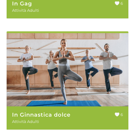
In Gag
6
Attività Adulti
In Ginnastica dolce
6
Attività Adulti