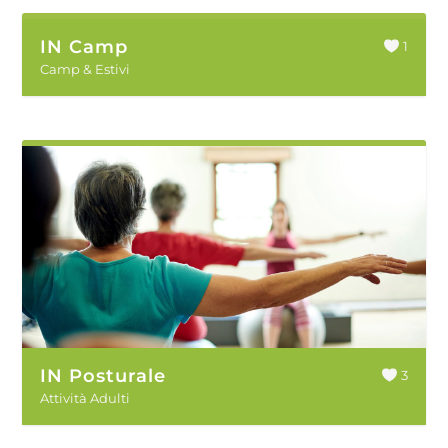
IN Camp
1
Camp & Estivi
IN Posturale
3
Attività Adulti