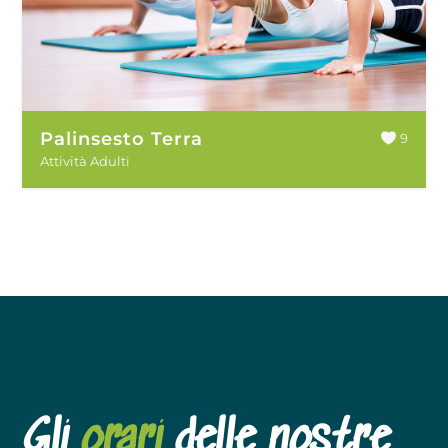
Palinsesto Terra
9
Attività Adulti
Gli
orari
delle nostre