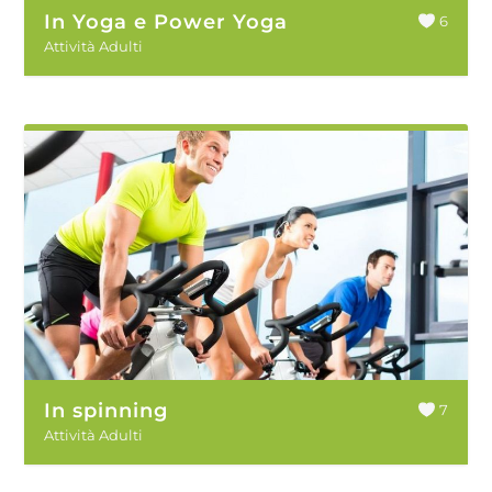
In Yoga e Power Yoga
6
Attività Adulti
In spinning
7
Attività Adulti