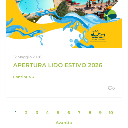
12 Maggio 2026
APERTURA LIDO ESTIVO 2026
Continua →
0
1
2
3
4
5
6
7
8
9
10
Avanti »