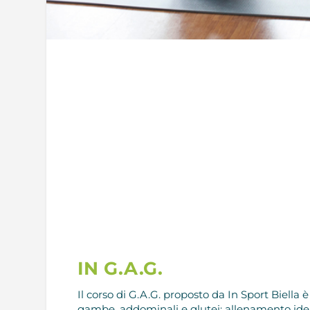
IN G.A.G.
Il corso di G.A.G. proposto da In Sport Biell
gambe, addominali e glutei; allenamento ideal