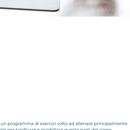
a è un programma di esercizi volto ad allenare principalmente
e per tonificare e modellare queste parti del corpo.