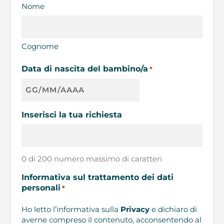
Nome
Cognome
Data di nascita del bambino/a
*
GG
slash
Inserisci la tua richiesta
MM
slash
AAAA
0 di 200 numero massimo di caratteri
Informativa sul trattamento dei dati
personali
*
Ho letto l’informativa sulla
Privacy
e dichiaro di
averne compreso il contenuto, acconsentendo al