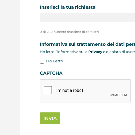
slash
Inserisci la tua richiesta
MM
slash
AAAA
0 di 200 numero massimo di caratteri
Informativa sul trattamento dei dati per
Ho letto l’informativa sulla
Privacy
e dichiaro di aver
Ho Letto
CAPTCHA